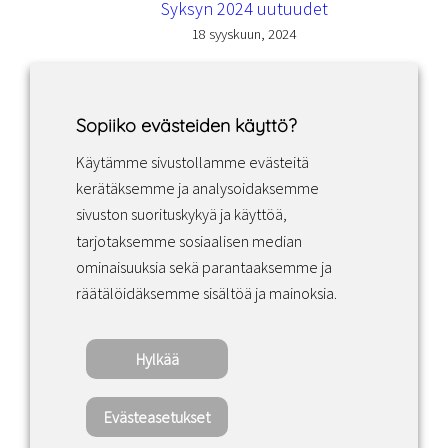
Syksyn 2024 uutuudet
18 syyskuun, 2024
Sopiiko evästeiden käyttö?
Käytämme sivustollamme evästeitä
Facebook
Instagram
LinkedIn
kerätäksemme ja analysoidaksemme
sivuston suorituskykyä ja käyttöä,
tarjotaksemme sosiaalisen median
Sopimusehdot
ominaisuuksia sekä parantaaksemme ja
räätälöidäksemme sisältöä ja mainoksia.
Tietosuojakäytäntö
Hylkää
Copyright ©2022 · Valaisin Grönlund – All
Rights Reserved
Evästeasetukset