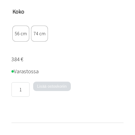
Koko
56 cm
74 cm
384
€
Varastossa
Shine-
Lisää ostoskoriin
pöytävalaisin
määrä