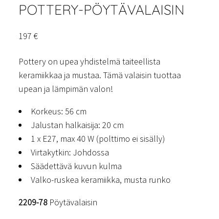
POTTERY-PÖYTÄVALAISIN
197
€
Pottery on upea yhdistelmä taiteellista
keramiikkaa ja mustaa. Tämä valaisin tuottaa
upean ja lämpimän valon!
Korkeus: 56 cm
Jalustan halkaisija: 20 cm
1 x E27, max 40 W (polttimo ei sisälly)
Virtakytkin: Johdossa
Säädettävä kuvun kulma
Valko-ruskea keramiikka, musta runko
2209-78
Pöytävalaisin