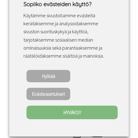
Sopiiko evästeiden käyttö?
Käytämme sivustollamme evästeitä
Facebook
Instagram
LinkedIn
kerätäksemme ja analysoidaksemme
sivuston suorituskykyä ja käyttöä,
tarjotaksemme sosiaalisen median
Sopimusehdot
ominaisuuksia sekä parantaaksemme ja
räätälöidäksemme sisältöä ja mainoksia.
Tietosuojakäytäntö
Hylkää
Copyright ©2022 · Valaisin Grönlund – All
Rights Reserved
Evästeasetukset
HYVÄKSY
0