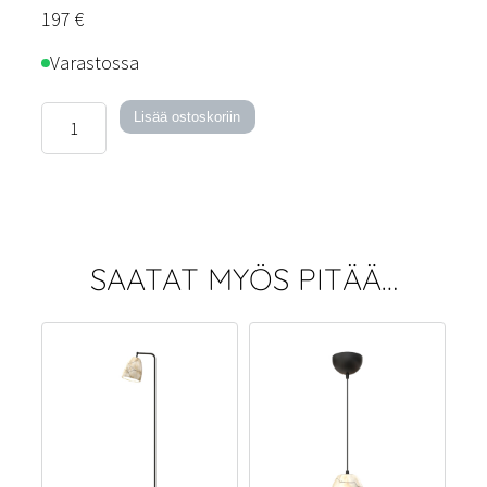
197
€
Varastossa
Pottery-
Lisää ostoskoriin
pöytävalaisin
määrä
SAATAT MYÖS PITÄÄ…