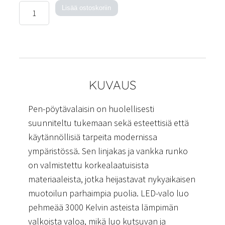
Pen-
Lisää ostoskoriin
pöytävalaisin
määrä
KUVAUS
Pen-pöytävalaisin on huolellisesti
suunniteltu tukemaan sekä esteettisiä että
käytännöllisiä tarpeita modernissa
ympäristössä. Sen linjakas ja vankka runko
on valmistettu korkealaatuisista
materiaaleista, jotka heijastavat nykyaikaisen
muotoilun parhaimpia puolia. LED-valo luo
pehmeää 3000 Kelvin asteista lämpimän
valkoista valoa, mikä luo kutsuvan ja