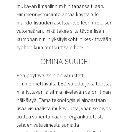
mukavan ilmapiirin mihin tahansa tilaan.
Himmennystoiminto antaa käyttäjälle
mahdollisuuden asettaa itselleen mieluisen
valomäärän, mikä tekee siitä täydellisen
kumppanin niin yksityiskohtiin keskittyvään
työhön kuin rentouttaviin hetkiin.
OMINAISUUDET
Pen-pöytävalaisin on varustettu
himmennettävällä LED-valolla, joka tuottaa
miellyttävän ja silmiä hivelevän valon ilman
häikäisyä. Tämä teknologia ei ainoastaan
lisää visuaalista mukavuutta, vaan se myös
auttaa vähentämään energiankulutusta
tehden valaisimesta samalla