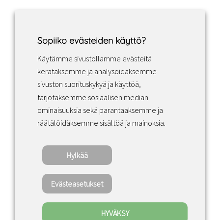
Sopiiko evästeiden käyttö?
Käytämme sivustollamme evästeitä
Facebook
Instagram
LinkedIn
kerätäksemme ja analysoidaksemme
sivuston suorituskykyä ja käyttöä,
tarjotaksemme sosiaalisen median
Sopimusehdot
ominaisuuksia sekä parantaaksemme ja
räätälöidäksemme sisältöä ja mainoksia.
Tietosuojakäytäntö
Hylkää
Copyright ©2022 · Valaisin Grönlund – All
Rights Reserved
Evästeasetukset
HYVÄKSY