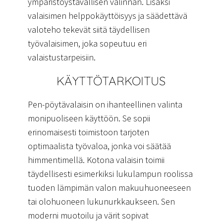
ympäristöystävällisen valinnan. Lisäksi
valaisimen helppokäyttöisyys ja säädettävä
valoteho tekevät siitä täydellisen
työvalaisimen, joka sopeutuu eri
valaistustarpeisiin.
KÄYTTÖTARKOITUS
Pen-pöytävalaisin on ihanteellinen valinta
monipuoliseen käyttöön. Se sopii
erinomaisesti toimistoon tarjoten
optimaalista työvaloa, jonka voi säätää
himmentimellä. Kotona valaisin toimii
täydellisesti esimerkiksi lukulampun roolissa
tuoden lämpimän valon makuuhuoneeseen
tai olohuoneen lukunurkkaukseen. Sen
moderni muotoilu ja värit sopivat