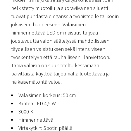
pelkistetty muotoilu ja suoraviivainen siluetti
tuovat puhdasta eleganssia työpisteelle tai kodin
jokaiseen huoneeseen. Valaisimen
himmennettävä LED-ominaisuus tarjoaa
joustavuutta valon säätelyssä mahdollistaen
täydellisen valaistuksen sekä intensiiviseen
työskentelyyn että rauhalliseen illanviettoon.
Tämä valaisin on suunniteltu kestämään
päivittäistä käyttöä tarjoamalla luotettavaa ja
häikäisemätöntä valoa.
Valaisimen korkeus: 50 cm
Kiinteä LED 4,5 W
3000 K
Himmennettävä
Virtakytkin: Spotin päällä