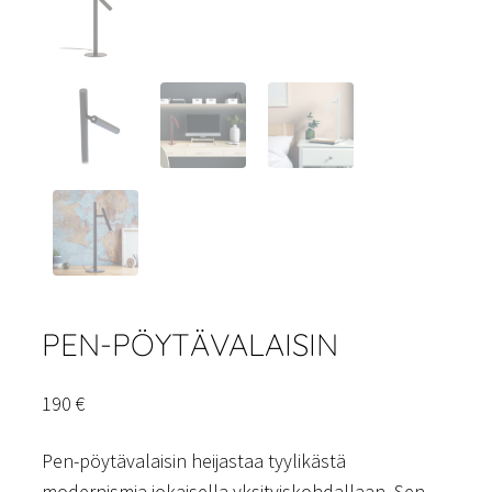
PEN-PÖYTÄVALAISIN
190
€
Pen-pöytävalaisin heijastaa tyylikästä
modernismia jokaisella yksityiskohdallaan. Sen