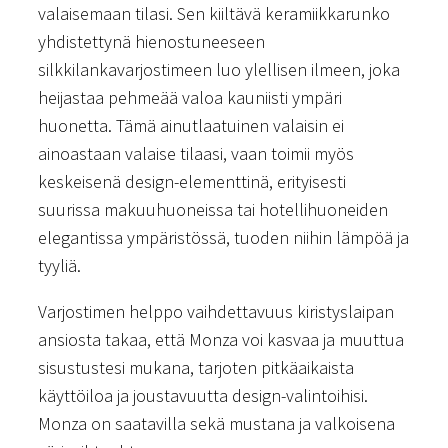
valaisemaan tilasi. Sen kiiltävä keramiikkarunko
yhdistettynä hienostuneeseen
silkkilankavarjostimeen luo ylellisen ilmeen, joka
heijastaa pehmeää valoa kauniisti ympäri
huonetta. Tämä ainutlaatuinen valaisin ei
ainoastaan valaise tilaasi, vaan toimii myös
keskeisenä design-elementtinä, erityisesti
suurissa makuuhuoneissa tai hotellihuoneiden
elegantissa ympäristössä, tuoden niihin lämpöä ja
tyyliä.
Varjostimen helppo vaihdettavuus kiristyslaipan
ansiosta takaa, että Monza voi kasvaa ja muuttua
sisustustesi mukana, tarjoten pitkäaikaista
käyttöiloa ja joustavuutta design-valintoihisi.
Monza on saatavilla sekä mustana ja valkoisena