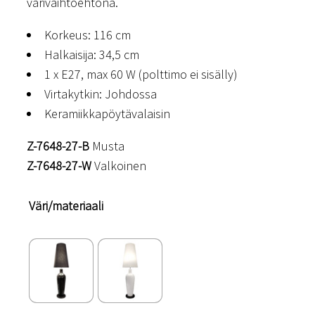
värivaihtoehtona.
Korkeus: 116 cm
Halkaisija: 34,5 cm
1 x E27, max 60 W (polttimo ei sisälly)
Virtakytkin: Johdossa
Keramiikkapöytävalaisin
Z-7648-27-B
Musta
Z-7648-27-W
Valkoinen
Väri/materiaali