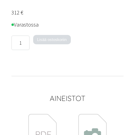
312
€
Varastossa
Monza-
Lisää ostoskoriin
pöytävalaisin
määrä
AINEISTOT