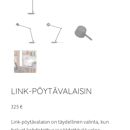
LINK-PÖYTÄVALAISIN
325
€
Link-pöytävalaisin on täydellinen valinta, kun
haluat kohdistettua ja säädettävää valoa