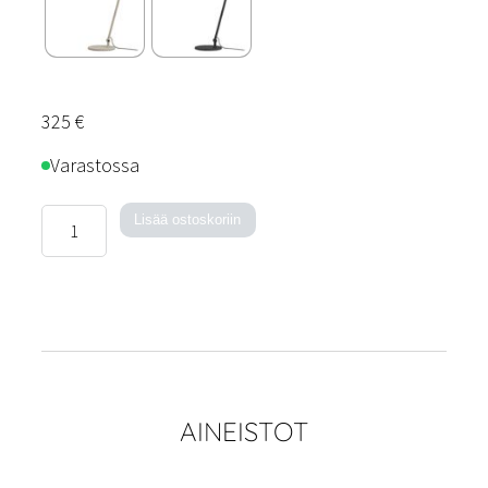
325
€
Varastossa
Link-
Lisää ostoskoriin
pöytävalaisin
määrä
AINEISTOT