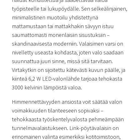
työpisteelle tai lukupöydälle. Sen selkeälinjainen,
minimalistinen muotoilu yhdistettynä
mattamustaan tai mattakhakin sävyyn istuu
saumattomasti monenlaisiin sisustuksiin –
skandinaavisesta moderniin. Valaisimen varsi on
nivelletty useasta kohdasta, joten valo saadaan
suunnattua juuri sinne, missä sitä tarvitaan.
Virtakytkin on sijoitettu kätevästi kuvun päälle, ja
kiinteä 6,2 W LED-valonlähde tarjoaa tehokasta
3000 kelvinin lämpöistä valoa.
Himmennettävyyden ansiosta voit säätää valon
voimakkuuden tilanteeseen sopivaksi –
tehokkaasta työskentelyvalosta pehmeämpään
tunnelmavalaistukseen. Link-pöytävalaisin on
erinomainen valinta esimerkiksi kotitoimistoon,