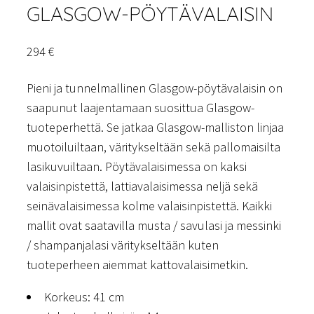
GLASGOW-PÖYTÄVALAISIN
294
€
Pieni ja tunnelmallinen Glasgow-pöytävalaisin on
saapunut laajentamaan suosittua Glasgow-
tuoteperhettä. Se jatkaa Glasgow-malliston linjaa
muotoiluiltaan, väritykseltään sekä pallomaisilta
lasikuvuiltaan. Pöytävalaisimessa on kaksi
valaisinpistettä, lattiavalaisimessa neljä sekä
seinävalaisimessa kolme valaisinpistettä. Kaikki
mallit ovat saatavilla musta / savulasi ja messinki
/ shampanjalasi väritykseltään kuten
tuoteperheen aiemmat kattovalaisimetkin.
Korkeus: 41 cm