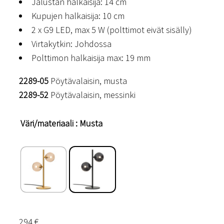
Jalustan halkaisija: 14 cm
Kupujen halkaisija: 10 cm
2 x G9 LED, max 5 W (polttimot eivät sisälly)
Virtakytkin: Johdossa
Polttimon halkaisija max: 19 mm
2289-05
Pöytävalaisin, musta
2289-52
Pöytävalaisin, messinki
Väri/materiaali
: Musta
294
€