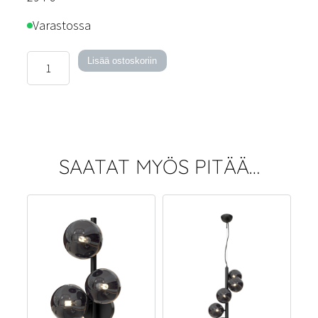
Varastossa
Glasgow-
Lisää ostoskoriin
pöytävalaisin
määrä
SAATAT MYÖS PITÄÄ…