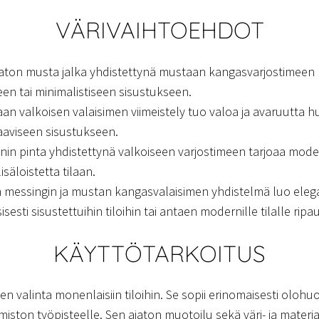
VÄRIVAIHTOEHDOT
ajaton musta jalka yhdistettynä mustaan kangasvarjostimeen 
een tai minimalistiseen sisustukseen.
an valkoisen valaisimen viimeistely tuo valoa ja avaruutta
naaviseen sisustukseen.
inin pinta yhdistettynä valkoiseen varjostimeen tarjoaa moder
isäloistetta tilaan.
messingin ja mustan kangasvalaisimen yhdistelmä luo elegan
esti sisustettuihin tiloihin tai antaen modernille tilalle ripa
KÄYTTÖTARKOITUS
en valinta monenlaisiin tiloihin. Se sopii erinomaisesti oloh
ton työpisteelle. Sen ajaton muotoilu sekä väri- ja materiaa