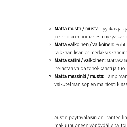
Matta musta / musta:
Tyylikäs ja 
joka sopii erinomaisesti nykyaikais
Matta valkoinen / valkoinen:
Puhta
raikkaan lisän esimerkiksi skandi
Matta satiini / valkoinen:
Mattasati
heijastaa valoa tehokkaasti ja tuo l
Matta messinki / musta:
Lämpimän 
vaikutelman sopien mainiosti klassis
Austin-pöytävalaisin on ihanteellin
makuuhuoneen yöpöydälle tai toimis