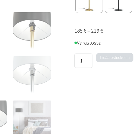
Hintaluokka:
185
€
–
219
€
185 €
Varastossa
–
219 €
Austin-
Lisää ostoskoriin
pöytävalaisin
määrä