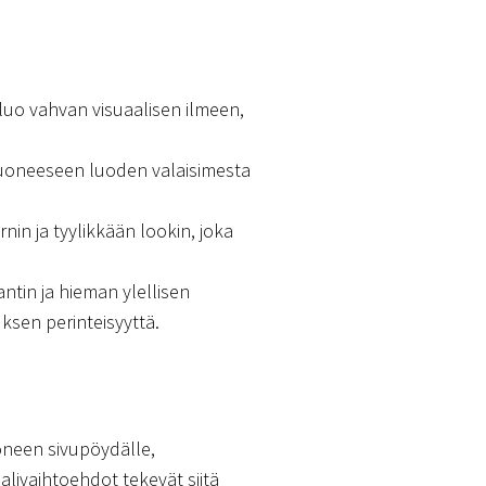
luo vahvan visuaalisen ilmeen,
 huoneeseen luoden valaisimesta
nin ja tyylikkään lookin, joka
tin ja hieman ylellisen
uksen perinteisyyttä.
uoneen sivupöydälle,
livaihtoehdot tekevät siitä