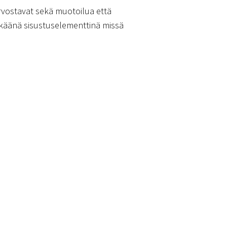
 arvostavat sekä muotoilua että
ikkäänä sisustuselementtinä missä