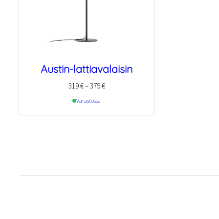
Austin-lattiavalaisin
Hintaluokka:
319
€
–
375
€
319 €
Varastossa
–
375 €