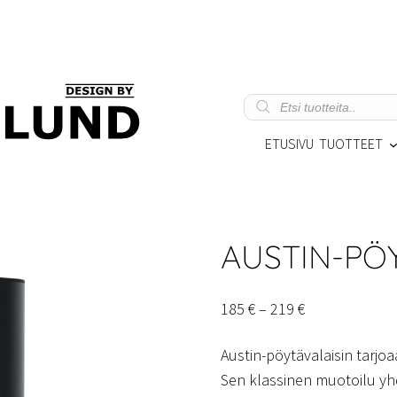
Products
search
ETUSIVU
TUOTTEET
AUSTIN-PÖ
Hintaluokka:
185
€
–
219
€
185 €
Austin-pöytävalaisin tarjoa
–
Sen klassinen muotoilu yh
219 €