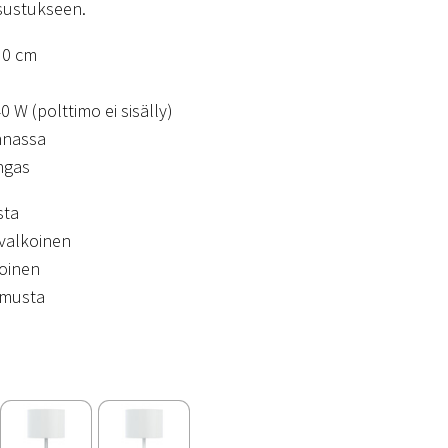
isustukseen.
 30 cm
0 W (polttimo ei sisälly)
nnassa
angas
sta
 valkoinen
koinen
 musta