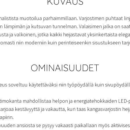
KUVAUS
malistista muotoilua parhaimmillaan. Varjostimen puhtaat lin
n lämpimän ja kutsuvan tunnelman. Valaisimen jalka on saatav
musta ja valkoinen, jotka kaikki heijastavat yksinkertaista e
tomasti niin moderniin kuin perinteiseenkin sisustukseen tar
OMINAISUUDET
us soveltuu käytettäväksi niin työpöydällä kuin sivupöydäl
olttimokanta mahdollistaa helpon ja energiatehokkaiden LED-
tarjoaa kestävyyttä ja vakautta, kun taas kangasvarjostin he
piirin.
uuden ansiosta se pysyy vakaasti paikallaan myös aktiivises