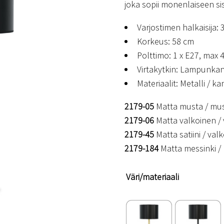
joka sopii monenlaiseen s
Varjostimen halkaisija:
Korkeus: 58 cm
Polttimo: 1 x E27, max 4
Virtakytkin: Lampunka
Materiaalit: Metalli / k
2179-05
Matta musta / mu
2179-06
Matta valkoinen /
2179-45
Matta satiini / val
2179-184
Matta messinki /
Väri/materiaali