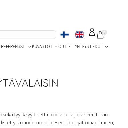
0
REFERENSSIT
KUVASTOT
OUTLET
YHTEYSTIEDOT
YTÄVALAISIN
a sekä tyylikkyyttä että toimivuutta jokaiseen tilaan.
distettynä moderniin otteeseen luo ajattoman ilmeen,