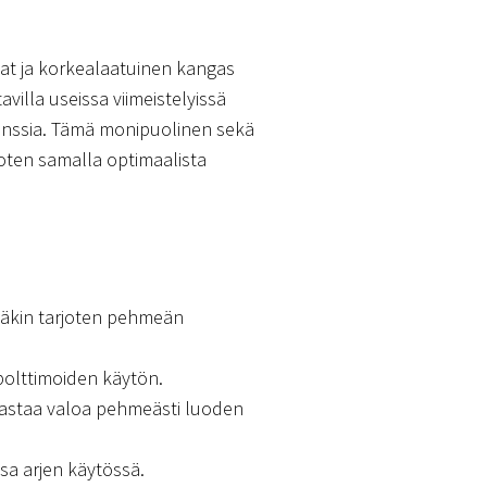
jat ja korkealaatuinen kangas
illa useissa viimeistelyissä
leganssia. Tämä monipuolinen sekä
joten samalla optimaalista
läkin tarjoten pehmeän
polttimoiden käytön.
ijastaa valoa pehmeästi luoden
sa arjen käytössä.