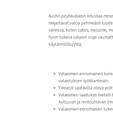
Austin-pöytävalaisin edustaa mini
heijastavat valoa pehmeästi luode
väreissä, kuten satiini, messinki, 
hyvin tukeva valaisin sopii saumat
käytännöllisyyttä.
Valaisimen erinomainen korke
valaistuksen työtilanteisiin.
Yleisesti saatavilla oleva p
Valaisimen laadukas metalli 
kutsuvan ja rentouttavan ilma
Valaisimen erinomaisen tukev