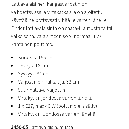
Lattiavalaisimen kangasvarjostin on
vaihdettavissa ja virtakatkaisija on sijoitettu
käyttöä helpottavasti ylhäälle varren lähelle.
Finder-lattiavalaisinta on saatavilla mustana tai
valkoisena. Valaisimeen sopii normaali E27-
kantainen polttimo.
Korkeus: 155 cm
Leveys: 18 cm
Syvvyys: 31 cm
Varjostimen halkaisija: 32 cm
Suunnattava varjostin
Virtakytkin johdossa varren lähellä
1 x E27, max 40 W (polttimo ei sisälly)
Virtakytkin: Johdossa varren lähellä
3450-05
Lattiavalaisin, musta