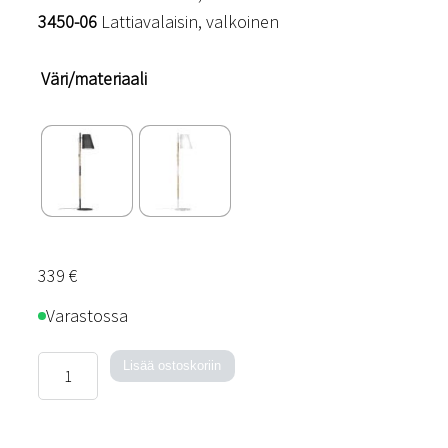
3450-06
Lattiavalaisin, valkoinen
Väri/materiaali
339
€
Varastossa
Finder-
Lisää ostoskoriin
lattiavalaisin
määrä