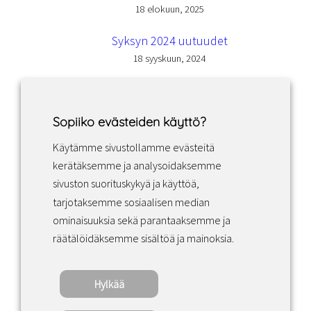
18 elokuun, 2025
Syksyn 2024 uutuudet
18 syyskuun, 2024
Sopiiko evästeiden käyttö?
Käytämme sivustollamme evästeitä
Facebook
Instagram
LinkedIn
kerätäksemme ja analysoidaksemme
sivuston suorituskykyä ja käyttöä,
tarjotaksemme sosiaalisen median
Sopimusehdot
ominaisuuksia sekä parantaaksemme ja
räätälöidäksemme sisältöä ja mainoksia.
Tietosuojakäytäntö
Hylkää
Copyright ©2022 · Valaisin Grönlund