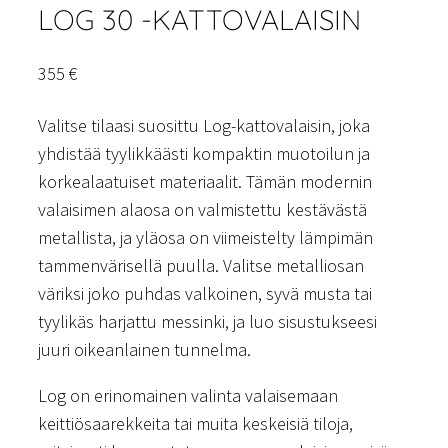
LOG 30 -KATTOVALAISIN
355
€
Valitse tilaasi suosittu Log-kattovalaisin, joka
yhdistää tyylikkäästi kompaktin muotoilun ja
korkealaatuiset materiaalit. Tämän modernin
valaisimen alaosa on valmistettu kestävästä
metallista, ja yläosa on viimeistelty lämpimän
tammenvärisellä puulla. Valitse metalliosan
väriksi joko puhdas valkoinen, syvä musta tai
tyylikäs harjattu messinki, ja luo sisustukseesi
juuri oikeanlainen tunnelma.
Log on erinomainen valinta valaisemaan
keittiösaarekkeita tai muita keskeisiä tiloja,