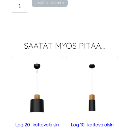
Log
Lisää ostoskoriin
30
-
kattovalaisin
määrä
SAATAT MYÖS PITÄÄ…
Log 20 -kattovalaisin
Log 10 -kattovalaisin