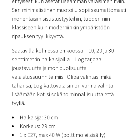
erityisesti kun asetat useamman valaisimen riviin.
Sen minimalistinen muotoilu sopii saumattomasti
monenlaisiin sisustustyyleihin, tuoden niin
klassiseen kuin moderniinkin ympäristöön
ripauksen tyylikkyyttä.
Saatavilla kolmessa eri koossa – 10, 20 ja 30
senttimetrin halkaisijoilla – Log tarjoaa
joustavuutta ja monipuolisuutta
valaistussuunnitelmiisi. Olipa valintasi mikä
tahansa, Log kattovalaisin on varma valinta
lisäämään kotiisi sekä toiminnallisuutta että
tyyliä.
Halkaisija: 30 cm
Korkeus: 29 cm
1 x E27, max 40 W (polttimo ei sisälly)