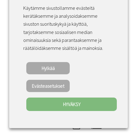
Käytämme sivustollamme evästeitä
Facebook
Instagram
LinkedIn
kerätäksemme ja analysoidaksemme
sivuston suorituskykyä ja käyttöä,
tarjotaksemme sosiaalisen median
Sopimusehdot
ominaisuuksia sekä parantaaksemme ja
räätälöidäksemme sisältöä ja mainoksia.
Tietosuojakäytäntö
Hylkää
Copyright ©2022 · Valaisin Grönlund
– All Rights Reserved
Evästeasetukset
HYVÄKSY
0