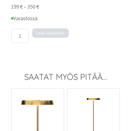
Hintaluokka:
199
€
–
350
€
199 €
Varastossa
–
350 €
Kimber-
Lisää ostoskoriin
kattovalaisin
määrä
SAATAT MYÖS PITÄÄ…