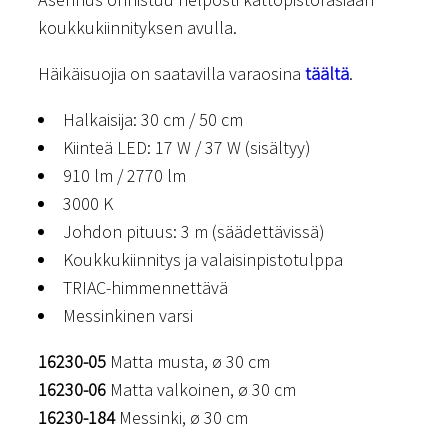
koukkukiinnityksen avulla.
Häikäisuojia on saatavilla varaosina
täältä
.
Halkaisija: 30 cm / 50 cm
Kiinteä LED: 17 W / 37 W (sisältyy)
910 lm / 2770 lm
3000 K
Johdon pituus: 3 m (säädettävissä)
Koukkukiinnitys ja valaisinpistotulppa
TRIAC-himmennettävä
Messinkinen varsi
16230-05
Matta musta, ø 30 cm
16230-06
Matta valkoinen, ø 30 cm
16230-184
Messinki, ø 30 cm