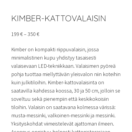
KIMBER-KATTOVALAISIN
Hintaluokka:
199
€
–
350
€
199 €
Kimber on kompakti riippuvalaisin, jossa
–
minimalistinen kupu yhdistyy tasaisesti
350 €
valaisevaan LED-tekniikkaan. Valaisimen pyöreä
pohja tuottaa miellyttävän yleisvalon niin koteihin
kuin julkitiloihin. Kimber-kattovalaisinta on
saatavilla kahdessa koossa, 30 ja 50 cm, jolloin se
soveltuu sekä pienempiin että keskikokoisiin
tiloihin. Valaisin on saatavana kolmessa värissä:
musta-messinki, valkoinen-messinki ja messinki.
Yksityiskohdat viimeistelevät ajattoman ilmeen.
Asennus onnistuu helposti kattopistorasiaan