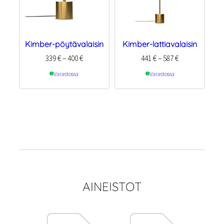
Kimber-pöytävalaisin
Kimber-lattiavalaisin
Hintaluokka:
Hintaluokka:
339
€
–
400
€
441
€
–
587
€
339 €
441 €
Varastossa
Varastossa
–
–
400 €
587 €
AINEISTOT