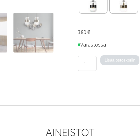
380
€
Varastossa
Blind-
Lisää ostoskoriin
kattovalaisin
määrä
AINEISTOT