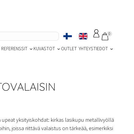
0
REFERENSSIT
KUVASTOT
OUTLET
YHTEYSTIEDOT
TOVALAISIN
 upeat yksityiskohdat: kirkas lasikupu metallivyöllä
oihin, joissa riittävä valaistus on tärkeää, esimerkiksi