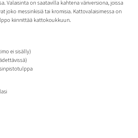
ssa. Valaisinta on saatavilla kahtena väriversiona, joissa
at joko messinkisiä tai kromisia. Kattovalaisimessa on
elppo kiinnittää kattokoukkuun.
imo ei sisälly)
ädettävissä)
isinpistotulppa
lasi