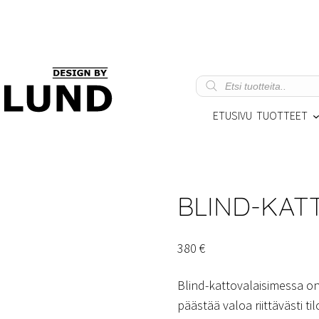
Products
search
ETUSIVU
TUOTTEET
BLIND-KAT
380
€
Blind-kattovalaisimessa on
päästää valoa riittävästi til