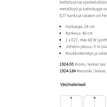
keittiössä tai opiskelutiloi
metallivyö ja kattokuppi ov
E27 kanta ja valaisin on h
Halkaisija: 24 cm
Korkeus: 40 cm
1 x E27, max 60 W (poltt
Johdon pituus: 3 m (sä
Koukkukiinnitys ja vala
1924-55
Kromi / kirkas lasi
1924-184
Messinki / kirkas 
Väri/materiaali