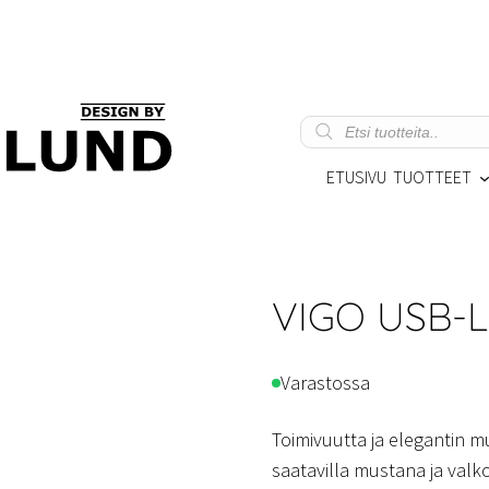
Products
search
ETUSIVU
TUOTTEET
VIGO USB-L
Varastossa
Toimivuutta ja elegantin mu
saatavilla mustana ja valko