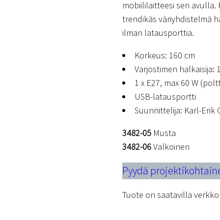
mobiililaitteesi sen avulla.
trendikäs väriyhdistelmä h
ilman latausporttia.
Korkeus: 160 cm
Varjostimen halkaisija:
1 x E27, max 60 W (poltt
USB-latausportti
Suunnittelija: Karl-Eri
3482-05
Musta
3482-06
Valkoinen
Pyydä projektikohtain
Tuote on saatavilla verk