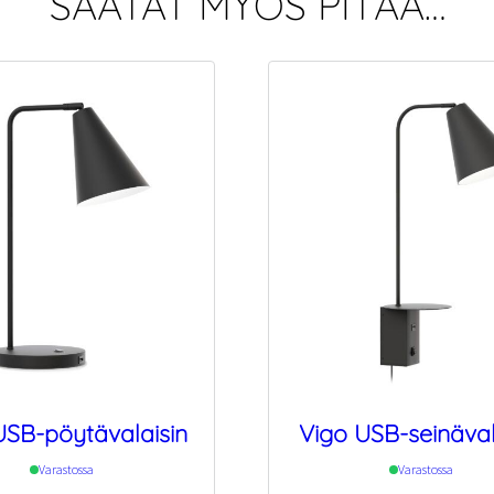
SAATAT MYÖS PITÄÄ…
USB-pöytävalaisin
Vigo USB-seinäval
Varastossa
Varastossa