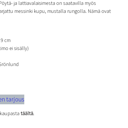
 Pöytä- ja lattiavalaisimesta on saatavilla myös
arjattu messinki kupu, mustalla rungolla. Nämä ovat
 19 cm
imo ei sisälly)
k Grönlund
en tarjous
kokaupasta
täältä
.