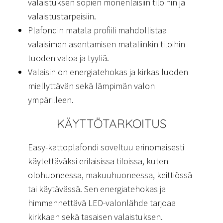
valaistuksen sopien monenlaisiin tiloihin ja
valaistustarpeisiin.
Plafondin matala profiili mahdollistaa
valaisimen asentamisen mataliinkin tiloihin
tuoden valoa ja tyyliä.
Valaisin on energiatehokas ja kirkas luoden
miellyttävän sekä lämpimän valon
ympärilleen.
KÄYTTÖTARKOITUS
Easy-kattoplafondi soveltuu erinomaisesti
käytettäväksi erilaisissa tiloissa, kuten
olohuoneessa, makuuhuoneessa, keittiössä
tai käytävässä. Sen energiatehokas ja
himmennettävä LED-valonlähde tarjoaa
kirkkaan sekä tasaisen valaistuksen.