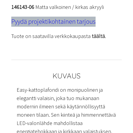
146143-06
Matta valkoinen / kirkas akryyli
Pyydä projektikohtainen tarjous
Tuote on saatavilla verkkokaupasta
täältä
.
KUVAUS
Easy-kattoplafondi on monipuolinen ja
elegantti valaisin, joka tuo mukanaan
modernin ilmeen sekä käytännöllisyyttä
moneen tilaan. Sen kiinteä ja himmennettävä
LED-valonlähde mahdollistaa
energiatehokkaan ja kirkkaan valaistuksen,