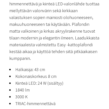
himmennettävä ja kiinteä LED-valonlähde tuottaa
miellyttävän valonvärin sekä kirkkaan
valaistuksen sopien mainiosti olohuoneeseen,
makuuhuoneeseen tai käytävään. Plafondin
matta valkoinen ja kirkas akryylirakenne tuovat
tilaan modernin ja elegantin ilmeen. Laadukkaista
materiaaleista valmistettu Easy -kattoplafondi
kestää aikaa ja käyttöä tehden siitä pitkäaikaisen
kumppanin.
Halkaisija: 43 cm
Kokonaiskorkeus 8 cm
Kiinteä LED: 24 W (sisältyy)
1840 lm
3000 K
TRIAC-himmennettävä