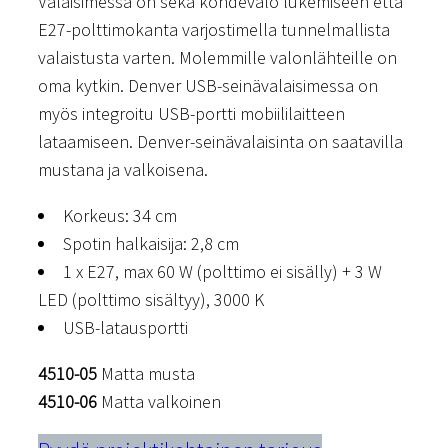
Valaisimessa on sekä kohdevalo lukemiseen että
E27-polttimokanta varjostimella tunnelmallista
valaistusta varten. Molemmille valonlähteille on
oma kytkin. Denver USB-seinävalaisimessa on
myös integroitu USB-portti mobiililaitteen
lataamiseen. Denver-seinävalaisinta on saatavilla
mustana ja valkoisena.
Korkeus: 34 cm
Spotin halkaisija: 2,8 cm
1 x E27, max 60 W (polttimo ei sisälly) + 3 W
LED (polttimo sisältyy), 3000 K
USB-latausportti
4510-05
Matta musta
4510-06
Matta valkoinen