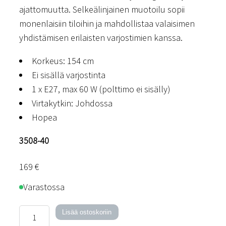
ajattomuutta. Selkeälinjainen muotoilu sopii
monenlaisiin tiloihin ja mahdollistaa valaisimen
yhdistämisen erilaisten varjostimien kanssa.
Korkeus: 154 cm
Ei sisällä varjostinta
1 x E27, max 60 W (polttimo ei sisälly)
Virtakytkin: Johdossa
Hopea
3508-40
169
€
Varastossa
Lyon-
Lisää ostoskoriin
lattiavalaisinrunko