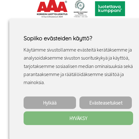
Sopiiko evästeiden käyttö?
Käytämme sivustollamme evästeitä kerätäksemme ja
analysoidaksemme sivuston suorituskykyä ja käyttöä,
tarjotaksemme sosiaalisen median ominaisuuksia sekä
parantaaksemme ja räätälöidäksemme sisältöä ja
Facebook
Instagram
LinkedIn
mainoksia.
Hylkää
Evästeasetukset
HYVÄKSY