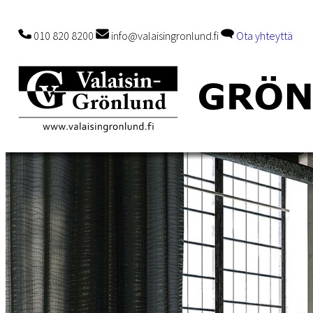
010 820 8200
info@valaisingronlund.fi
Ota yhteyttä