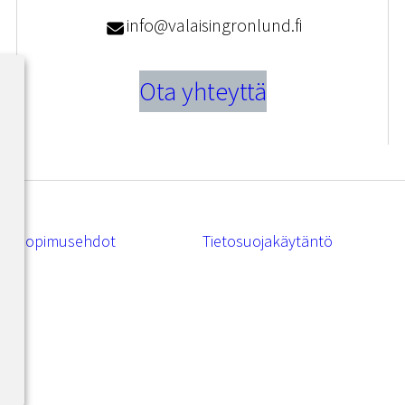
info@valaisingronlund.fi
Ota yhteyttä
Sopimusehdot
Tietosuojakäytäntö