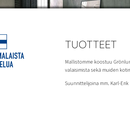
TUOTTEET
Mallistomme koostuu Grönlun
valaisimista sekä muiden kotim
Suunnittelijoina mm. Karl-Eri