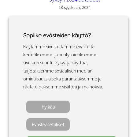
18 syyskuun, 2024
Sopiiko evästeiden käyttö?
Käytämme sivustollamme evästeitä
Facebook
Instagram
LinkedIn
kerätäksemme ja analysoidaksemme
sivuston suorituskykyä ja käyttöä,
tarjotaksemme sosiaalisen median
Sopimusehdot
ominaisuuksia sekä parantaaksemme ja
räätälöidäksemme sisältöä ja mainoksia.
Tietosuojakäytäntö
Hylkää
Copyright ©2022 · Valaisin Grönlund – All
Rights Reserved
Evästeasetukset