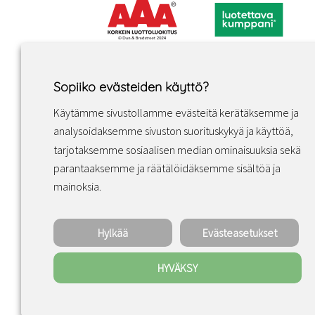
Sopiiko evästeiden käyttö?
Käytämme sivustollamme evästeitä kerätäksemme ja
analysoidaksemme sivuston suorituskykyä ja käyttöä,
tarjotaksemme sosiaalisen median ominaisuuksia sekä
parantaaksemme ja räätälöidäksemme sisältöä ja
Facebook
Instagram
LinkedIn
mainoksia.
Hylkää
Evästeasetukset
HYVÄKSY