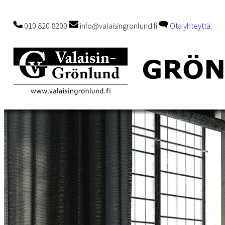
010 820 8200
info@valaisingronlund.fi
Ota yhteyttä