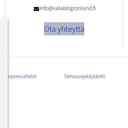
info@valaisingronlund.fi
Ota yhteyttä
Sopimusehdot
Tietosuojakäytäntö