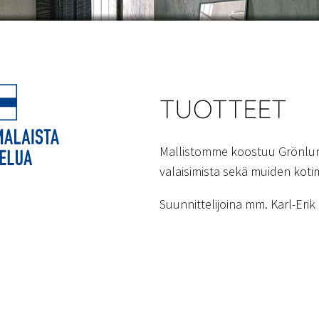
TUOTTEET
Mallistomme koostuu Grönlun
valaisimista sekä muiden kotim
Suunnittelijoina mm. Karl-Eri