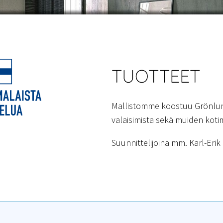
TUOTTEET
Mallistomme koostuu Grönlun
valaisimista sekä muiden kotim
Suunnittelijoina mm. Karl-Eri