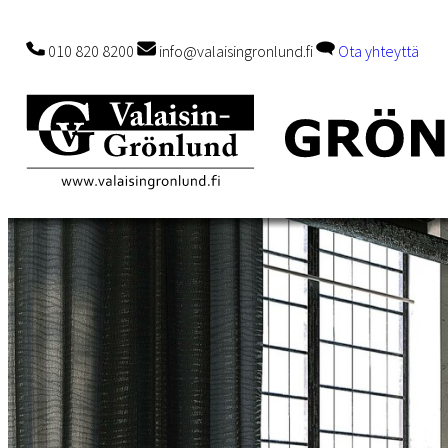
010 820 8200
info@valaisingronlund.fi
Ota yhteyttä