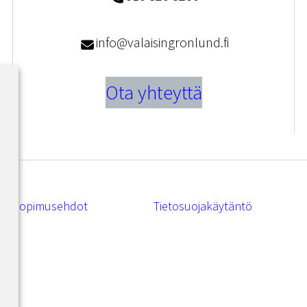
info@valaisingronlund.fi
Ota yhteyttä
Sopimusehdot
Tietosuojakäytäntö