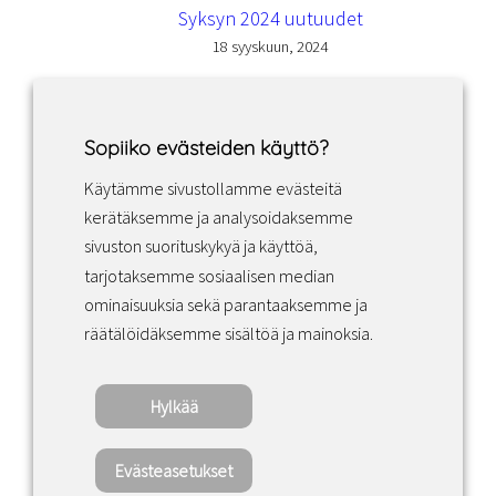
Syksyn 2024 uutuudet
18 syyskuun, 2024
Sopiiko evästeiden käyttö?
Käytämme sivustollamme evästeitä
Facebook
Instagram
LinkedIn
kerätäksemme ja analysoidaksemme
sivuston suorituskykyä ja käyttöä,
tarjotaksemme sosiaalisen median
Sopimusehdot
ominaisuuksia sekä parantaaksemme ja
räätälöidäksemme sisältöä ja mainoksia.
Tietosuojakäytäntö
Hylkää
Copyright ©2022 · Valaisin Grönlund – All
Rights Reserved
Evästeasetukset