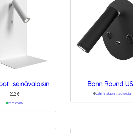
pot -seinävalaisin
Bonn Round U
212
€
Valmistetaan tilauksesta
Varastossa