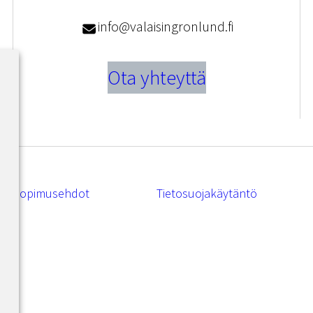
info@valaisingronlund.fi
Ota yhteyttä
Sopimusehdot
Tietosuojakäytäntö