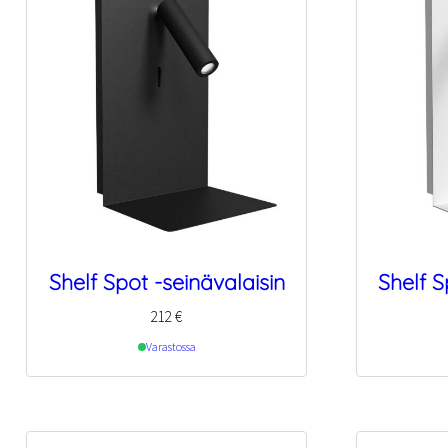
Shelf Spot -seinävalaisin
Shelf S
212
€
Varastossa