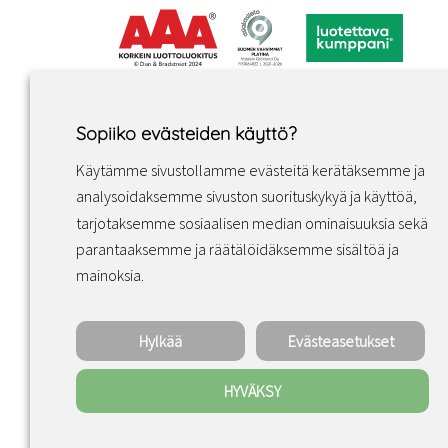
Sopiiko evästeiden käyttö?
Käytämme sivustollamme evästeitä kerätäksemme ja
analysoidaksemme sivuston suorituskykyä ja käyttöä,
tarjotaksemme sosiaalisen median ominaisuuksia sekä
parantaaksemme ja räätälöidäksemme sisältöä ja
Facebook
Instagram
LinkedIn
mainoksia.
Hylkää
Evästeasetukset
HYVÄKSY