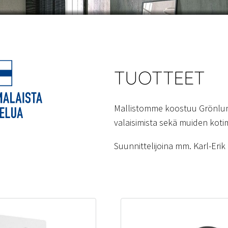
TUOTTEET
Mallistomme koostuu Grönlun
valaisimista sekä muiden kotim
Suunnittelijoina mm. Karl-Eri