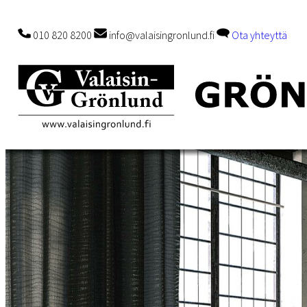
010 820 8200
info@valaisingronlund.fi
Ota yhteyttä