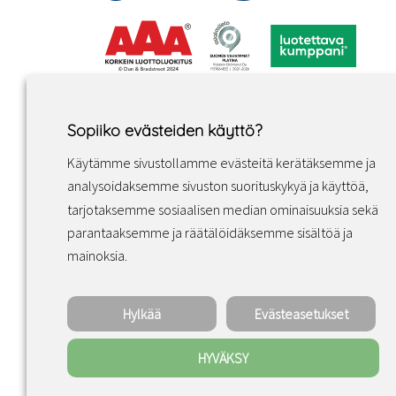
Sopiiko evästeiden käyttö?
Käytämme sivustollamme evästeitä kerätäksemme ja
analysoidaksemme sivuston suorituskykyä ja käyttöä,
tarjotaksemme sosiaalisen median ominaisuuksia sekä
parantaaksemme ja räätälöidäksemme sisältöä ja
Facebook
Instagram
LinkedIn
mainoksia.
Hylkää
Evästeasetukset
HYVÄKSY