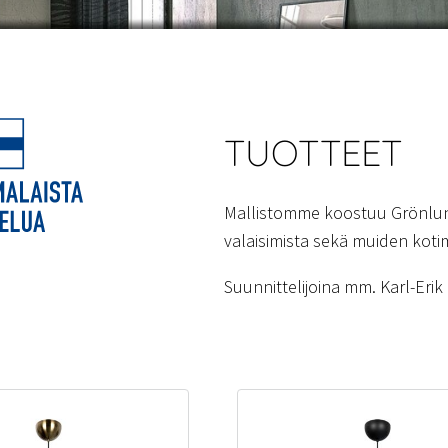
TUOTTEET
Mallistomme koostuu Grönlun
valaisimista sekä muiden kotim
Suunnittelijoina mm. Karl-Eri