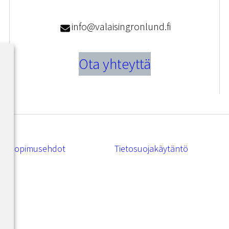
info@valaisingronlund.fi
Ota yhteyttä
Sopimusehdot
Tietosuojakäytäntö