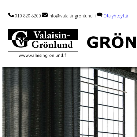
010 820 8200
info@valaisingronlund.fi
Ota yhteyttä