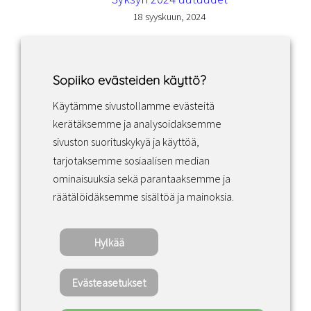
18 syyskuun, 2024
Sopiiko evästeiden käyttö?
Käytämme sivustollamme evästeitä
Facebook
Instagram
LinkedIn
kerätäksemme ja analysoidaksemme
sivuston suorituskykyä ja käyttöä,
tarjotaksemme sosiaalisen median
Sopimusehdot
ominaisuuksia sekä parantaaksemme ja
räätälöidäksemme sisältöä ja mainoksia.
Tietosuojakäytäntö
Hylkää
Copyright ©2022 · Valaisin Grönlund – All
Rights Reserved
Evästeasetukset