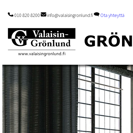
010 820 8200
info@valaisingronlund.fi
Ota yhteyttä