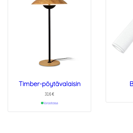
Timber-pöytävalaisin
B
316
€
Varastossa