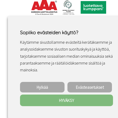
Sopiiko evästeiden käyttö?
Käytämme sivustollamme evästeitä kerätäksemme ja
analysoidaksemme sivuston suorituskykyä ja käyttöä,
tarjotaksemme sosiaalisen median ominaisuuksia sekä
parantaaksemme ja räätälöidäksemme sisältöä ja
Facebook
Instagram
LinkedIn
mainoksia.
Hylkää
Evästeasetukset
HYVÄKSY