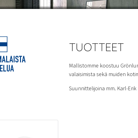
TUOTTEET
Mallistomme koostuu Grönlun
valaisimista sekä muiden kotim
Suunnittelijoina mm. Karl-Eri