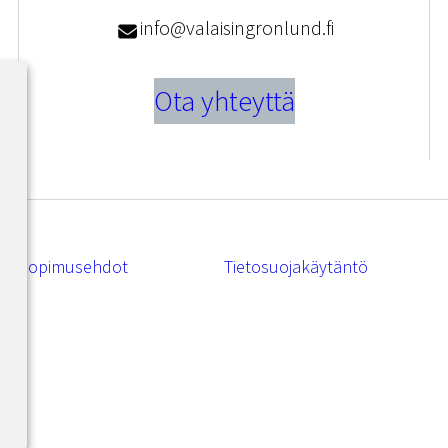
info@valaisingronlund.fi
Ota yhteyttä
Sopimusehdot
Tietosuojakäytäntö