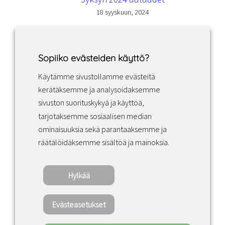
18 syyskuun, 2024
Sopiiko evästeiden käyttö?
Käytämme sivustollamme evästeitä
Facebook
Instagram
LinkedIn
kerätäksemme ja analysoidaksemme
sivuston suorituskykyä ja käyttöä,
tarjotaksemme sosiaalisen median
Sopimusehdot
ominaisuuksia sekä parantaaksemme ja
räätälöidäksemme sisältöä ja mainoksia.
Tietosuojakäytäntö
Hylkää
Copyright ©2022 · Valaisin Grönlund – All
Rights Reserved
Evästeasetukset