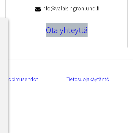
info@valaisingronlund.fi
Ota yhteyttä
Sopimusehdot
Tietosuojakäytäntö