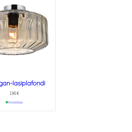
gan-lasiplafondi
190
€
Varastossa