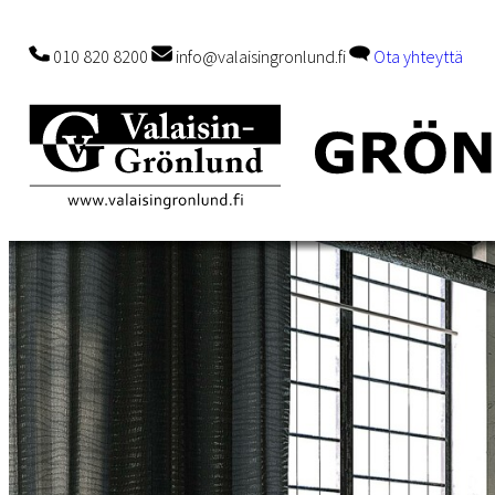
010 820 8200
info@valaisingronlund.fi
Ota yhteyttä