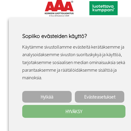
Sopiiko evästeiden käyttö?
Käytämme sivustollamme evästeitä kerätäksemme ja
analysoidaksemme sivuston suorituskykyä ja käyttöä,
tarjotaksemme sosiaalisen median ominaisuuksia sekä
parantaaksemme ja räätälöidäksemme sisältöä ja
Facebook
Instagram
LinkedIn
mainoksia.
Hylkää
Evästeasetukset
HYVÄKSY