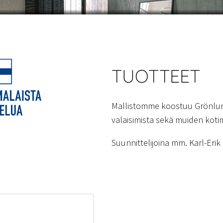
TUOTTEET
Mallistomme koostuu Grönlun
valaisimista sekä muiden kotim
Suunnittelijoina mm. Karl-Eri