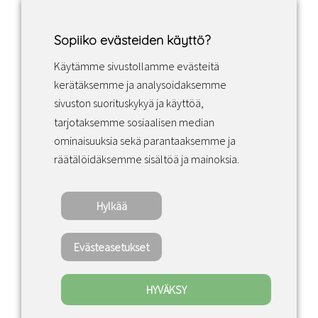
Sopiiko evästeiden käyttö?
Käytämme sivustollamme evästeitä
Facebook
Instagram
LinkedIn
kerätäksemme ja analysoidaksemme
sivuston suorituskykyä ja käyttöä,
tarjotaksemme sosiaalisen median
Sopimusehdot
ominaisuuksia sekä parantaaksemme ja
räätälöidäksemme sisältöä ja mainoksia.
Tietosuojakäytäntö
Hylkää
Copyright ©2022 · Valaisin Grönlund – All
Rights Reserved
Evästeasetukset
HYVÄKSY