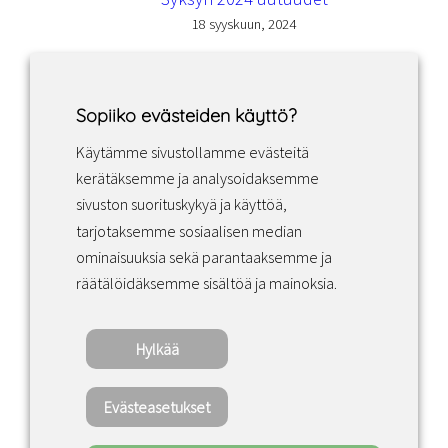
18 syyskuun, 2024
Sopiiko evästeiden käyttö?
Käytämme sivustollamme evästeitä
Facebook
Instagram
LinkedIn
kerätäksemme ja analysoidaksemme
sivuston suorituskykyä ja käyttöä,
tarjotaksemme sosiaalisen median
Sopimusehdot
ominaisuuksia sekä parantaaksemme ja
räätälöidäksemme sisältöä ja mainoksia.
Tietosuojakäytäntö
Hylkää
Copyright ©2022 · Valaisin Grönlund – All
Rights Reserved
Evästeasetukset