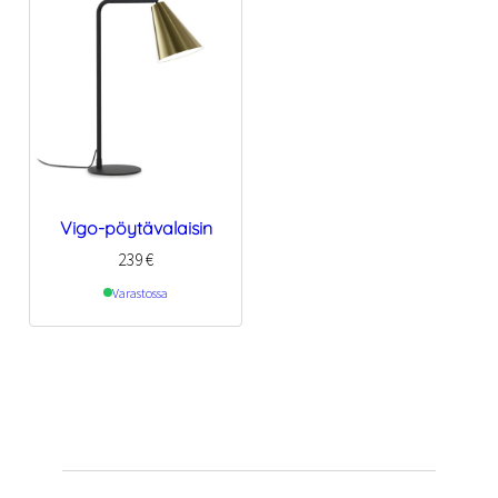
Vigo-pöytävalaisin
239
€
Varastossa