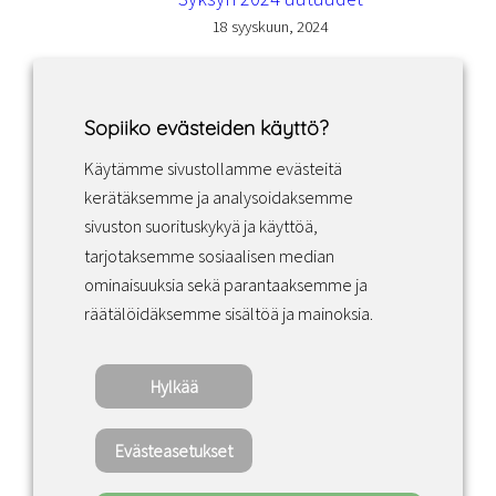
18 syyskuun, 2024
Sopiiko evästeiden käyttö?
Käytämme sivustollamme evästeitä
Facebook
Instagram
LinkedIn
kerätäksemme ja analysoidaksemme
sivuston suorituskykyä ja käyttöä,
tarjotaksemme sosiaalisen median
Sopimusehdot
ominaisuuksia sekä parantaaksemme ja
räätälöidäksemme sisältöä ja mainoksia.
Tietosuojakäytäntö
Hylkää
Copyright ©2022 · Valaisin Grönlund – All
Rights Reserved
Evästeasetukset