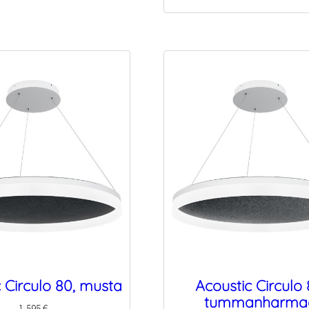
 Circulo 80, musta
Acoustic Circulo 
tummanharma
1,595
€