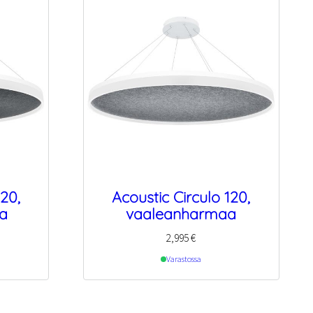
120,
Acoustic Circulo 120,
a
vaaleanharmaa
2,995
€
Varastossa