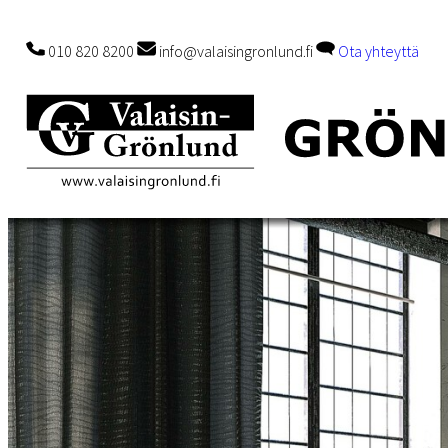
010 820 8200
info@valaisingronlund.fi
Ota yhteyttä