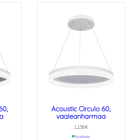
60,
Acoustic Circulo 60,
a
vaaleanharmaa
1,150
€
Varastossa