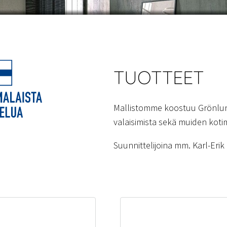
TUOTTEET
Mallistomme koostuu Grönlun
valaisimista sekä muiden kotim
Suunnittelijoina mm. Karl-Eri