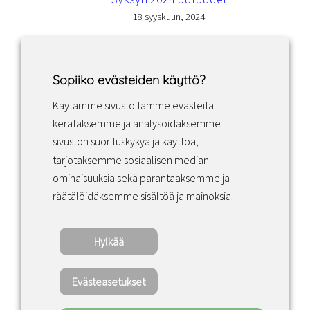
18 syyskuun, 2024
Sopiiko evästeiden käyttö?
Käytämme sivustollamme evästeitä
Facebook
Instagram
LinkedIn
kerätäksemme ja analysoidaksemme
sivuston suorituskykyä ja käyttöä,
tarjotaksemme sosiaalisen median
Sopimusehdot
ominaisuuksia sekä parantaaksemme ja
räätälöidäksemme sisältöä ja mainoksia.
Tietosuojakäytäntö
Hylkää
Copyright ©2022 · Valaisin Grönlund – All
Rights Reserved
Evästeasetukset