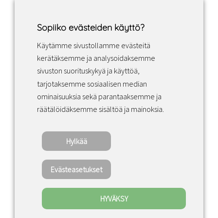
Sopiiko evästeiden käyttö?
Käytämme sivustollamme evästeitä
Facebook
Instagram
LinkedIn
kerätäksemme ja analysoidaksemme
sivuston suorituskykyä ja käyttöä,
tarjotaksemme sosiaalisen median
Sopimusehdot
ominaisuuksia sekä parantaaksemme ja
räätälöidäksemme sisältöä ja mainoksia.
Tietosuojakäytäntö
Hylkää
Copyright ©2022 · Valaisin Grönlund – All
Rights Reserved
Evästeasetukset
HYVÄKSY