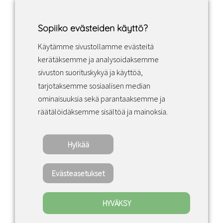
Sopiiko evästeiden käyttö?
Käytämme sivustollamme evästeitä
Facebook
Instagram
LinkedIn
kerätäksemme ja analysoidaksemme
sivuston suorituskykyä ja käyttöä,
tarjotaksemme sosiaalisen median
Sopimusehdot
ominaisuuksia sekä parantaaksemme ja
räätälöidäksemme sisältöä ja mainoksia.
Tietosuojakäytäntö
Hylkää
Copyright ©2022 · Valaisin Grönlund – All
Rights Reserved
Evästeasetukset
HYVÄKSY