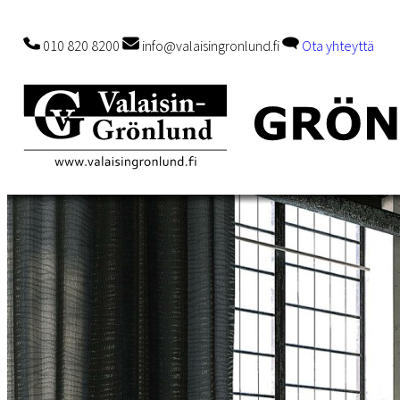
010 820 8200
info@valaisingronlund.fi
Ota yhteyttä