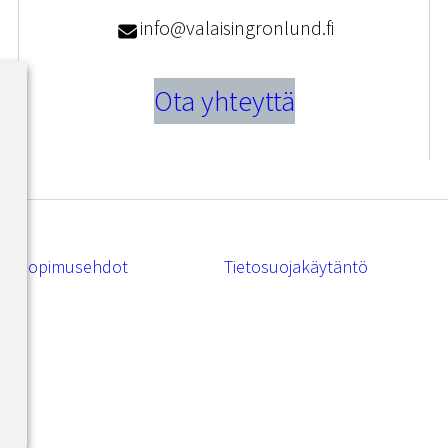
info@valaisingronlund.fi
Ota yhteyttä
Sopimusehdot
Tietosuojakäytäntö