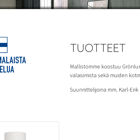
TUOTTEET
Mallistomme koostuu Grönlun
valaisimista sekä muiden kotim
Suunnittelijoina mm. Karl-Eri