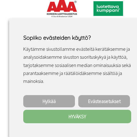
Sopiiko evästeiden käyttö?
Käytämme sivustollamme evästeitä kerätäksemme ja
analysoidaksemme sivuston suorituskykyä ja käyttöä,
tarjotaksemme sosiaalisen median ominaisuuksia sekä
parantaaksemme ja räätälöidäksemme sisältöä ja
Facebook
Instagram
LinkedIn
mainoksia.
Hylkää
Evästeasetukset
HYVÄKSY