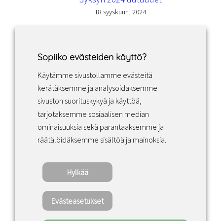
18 syyskuun, 2024
Sopiiko evästeiden käyttö?
Käytämme sivustollamme evästeitä
Facebook
Instagram
LinkedIn
kerätäksemme ja analysoidaksemme
sivuston suorituskykyä ja käyttöä,
tarjotaksemme sosiaalisen median
Sopimusehdot
ominaisuuksia sekä parantaaksemme ja
räätälöidäksemme sisältöä ja mainoksia.
Tietosuojakäytäntö
Hylkää
Copyright ©2022 · Valaisin Grönlund – All
Rights Reserved
Evästeasetukset