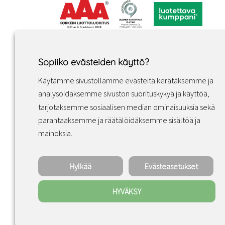
Sopiiko evästeiden käyttö?
Käytämme sivustollamme evästeitä kerätäksemme ja
analysoidaksemme sivuston suorituskykyä ja käyttöä,
tarjotaksemme sosiaalisen median ominaisuuksia sekä
parantaaksemme ja räätälöidäksemme sisältöä ja
Facebook
Instagram
LinkedIn
mainoksia.
Hylkää
Evästeasetukset
HYVÄKSY