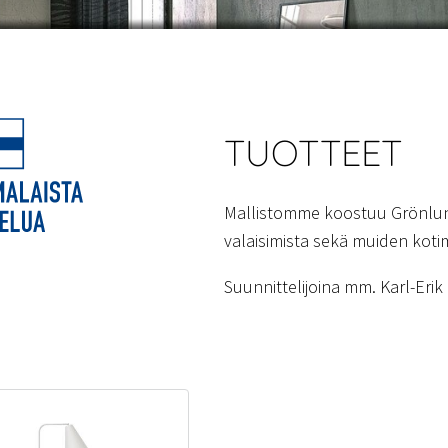
TUOTTEET
Mallistomme koostuu Grönlun
valaisimista sekä muiden kotim
Suunnittelijoina mm. Karl-Eri