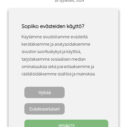
18 syyskuun, 2024
Sopiiko evästeiden käyttö?
Käytämme sivustollamme evästeitä
Facebook
Instagram
LinkedIn
kerätäksemme ja analysoidaksemme
sivuston suorituskykyä ja käyttöä,
tarjotaksemme sosiaalisen median
Sopimusehdot
ominaisuuksia sekä parantaaksemme ja
räätälöidäksemme sisältöä ja mainoksia.
Tietosuojakäytäntö
Hylkää
Copyright ©2022 · Valaisin Grönlund – All
Rights Reserved
Evästeasetukset
HYVÄKSY