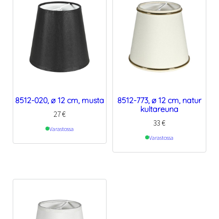
8512-020, ø 12 cm, musta
8512-773, ø 12 cm, natur
kultareuna
27
€
33
€
Varastossa
Varastossa