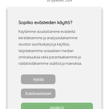
18 syyskuun, 2024
Sopiiko evästeiden käyttö?
Käytämme sivustollamme evästeitä
Facebook
Instagram
LinkedIn
kerätäksemme ja analysoidaksemme
sivuston suorituskykyä ja käyttöä,
tarjotaksemme sosiaalisen median
Sopimusehdot
ominaisuuksia sekä parantaaksemme ja
räätälöidäksemme sisältöä ja mainoksia.
Tietosuojakäytäntö
Hylkää
Copyright ©2022 · Valaisin Grönlund – All
Rights Reserved
Evästeasetukset
HYVÄKSY