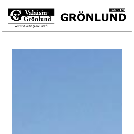
Siirry
sisältöön