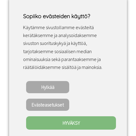
Sopiiko evästeiden käyttö?
Käytämme sivustollamme evästeitä
Facebook
Instagram
LinkedIn
kerätäksemme ja analysoidaksemme
sivuston suorituskykyä ja käyttöä,
tarjotaksemme sosiaalisen median
Sopimusehdot
ominaisuuksia sekä parantaaksemme ja
räätälöidäksemme sisältöä ja mainoksia.
Tietosuojakäytäntö
Hylkää
Copyright ©2022 · Valaisin Grönlund – All
Rights Reserved
Evästeasetukset
HYVÄKSY