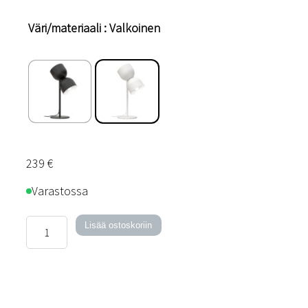
Väri/materiaali
: Valkoinen
239
€
Varastossa
Two
Lisää ostoskoriin
Cups
-
pöytävalaisin
määrä