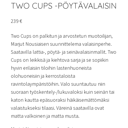
TWO CUPS -PÖYTÄVALAISIN
239
€
Two Cups on palkitun ja arvostetun muotoilijan,
Marjut Nousiaisen suunnittelema valaisinperhe.
Saatavilla lattia-, pöytä- ja seinävalaisinmallit. Two
Cups on leikkisä ja kiehtova sarja ja se sopiikin
hyvin erilaisiin tiloihin lastenhuoneista
olohuoneisiin ja kerrostaloista
ravintolaympäristöihin. Valo suuntautuu niin
suoraan työskentely-/lukuvaloksi kuin seinän tai
katon kautta epäsuoraksi häikäisemättömäksi
valaistukseksi tilaasi. Väreinä saatavilla ovat
matta valkoinen ja matta musta.