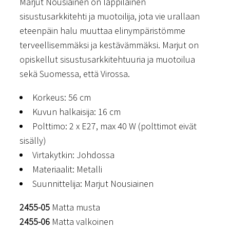
Marjut Nousiainen on lappilainen
sisustusarkkitehti ja muotoilija, jota vie urallaan
eteenpäin halu muuttaa elinympäristömme
terveellisemmäksi ja kestävämmäksi. Marjut on
opiskellut sisustusarkkitehtuuria ja muotoilua
sekä Suomessa, että Virossa.
Korkeus: 56 cm
Kuvun halkaisija: 16 cm
Polttimo: 2 x E27, max 40 W (polttimot eivät
sisälly)
Virtakytkin: Johdossa
Materiaalit: Metalli
Suunnittelija: Marjut Nousiainen
2455-05
Matta musta
2455-06
Matta valkoinen