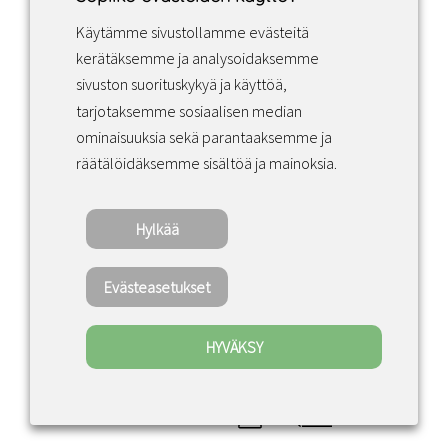
Käytämme sivustollamme evästeitä
Facebook
Instagram
LinkedIn
kerätäksemme ja analysoidaksemme
sivuston suorituskykyä ja käyttöä,
tarjotaksemme sosiaalisen median
Sopimusehdot
ominaisuuksia sekä parantaaksemme ja
räätälöidäksemme sisältöä ja mainoksia.
Tietosuojakäytäntö
Hylkää
Copyright ©2022 · Valaisin Grönlund – All
Rights Reserved
Evästeasetukset
HYVÄKSY
0