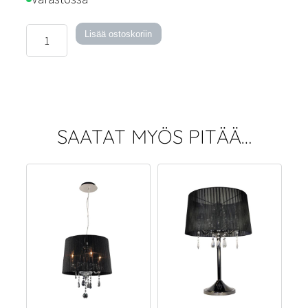
Crystal-
Lisää ostoskoriin
lattiavalaisin
määrä
SAATAT MYÖS PITÄÄ…