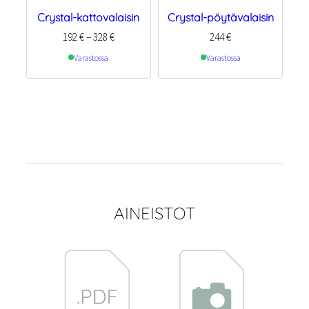
Crystal-kattovalaisin
Crystal-pöytävalaisin
Hintaluokka:
192
€
–
328
€
244
€
192 €
Varastossa
Varastossa
–
328 €
AINEISTOT