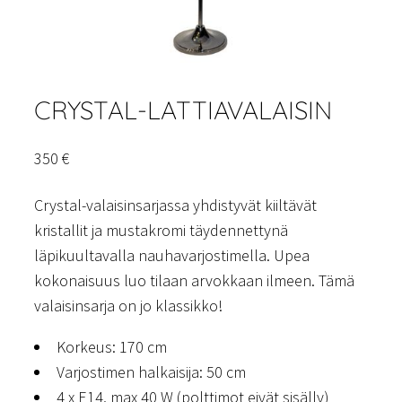
CRYSTAL-LATTIAVALAISIN
350
€
Crystal-valaisinsarjassa yhdistyvät kiiltävät
kristallit ja mustakromi täydennettynä
läpikuultavalla nauhavarjostimella. Upea
kokonaisuus luo tilaan arvokkaan ilmeen. Tämä
valaisinsarja on jo klassikko!
Korkeus: 170 cm
Varjostimen halkaisija: 50 cm
4 x E14, max 40 W (polttimot eivät sisälly)