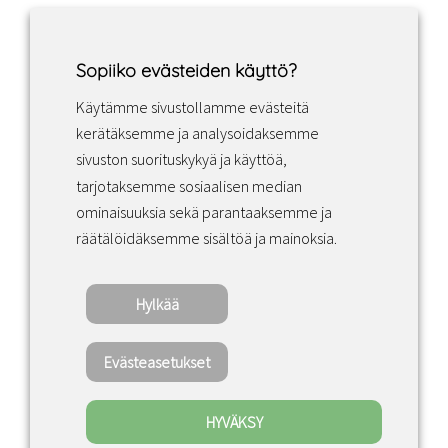
Sopiiko evästeiden käyttö?
Käytämme sivustollamme evästeitä
Facebook
Instagram
LinkedIn
kerätäksemme ja analysoidaksemme
sivuston suorituskykyä ja käyttöä,
tarjotaksemme sosiaalisen median
Sopimusehdot
ominaisuuksia sekä parantaaksemme ja
räätälöidäksemme sisältöä ja mainoksia.
Tietosuojakäytäntö
Hylkää
Copyright ©2022 · Valaisin Grönlund – All
Rights Reserved
Evästeasetukset
HYVÄKSY