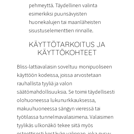
pehmeyttä. Täydellinen valinta
esimerkiksi puunsävyisten
huonekalujen tai maanläheisten
sisustuselementtien rinnalle.
KÄYTTÖTARKOITUS JA
KÄYTTÖKOHTEET
Bliss-lattiavalaisin soveltuu monipuoliseen
käyttöön kodeissa, joissa arvostetaan
rauhallista tyyliä ja valon
säätömahdollisuuksia. Se toimii täydellisesti
olohuoneessa lukunurkkauksessa,
makuuhuoneessa sängyn vieressä tai
työtilassa tunnelmavalaisimena. Valaisimen
tyylikäs ulkonäkö tekee siitä myös
esteettisesti kestävän valinnan, joka pysyy