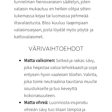
tunnelman hienovaraisen säätelyn, joten
valaisin mukautuu eri hetkiin olitpa sitten
lukemassa kirjaa tai luomassa pehmeää
iltavalaistusta. Bliss kuuluu laajempaan
valaisinsarjaan, josta löydät myös pöytä- ja
kattovalaisimet.
VÄRIVAIHTOEHDOT
Matta valkoinen:
Selkeä ja raikas sävy,
joka heijastaa valoa tehokkaasti ja sopii
erityisen hyvin vaaleisiin tiloihin. Valinta,
joka toimii neutraalina taustana muulle
sisustukselle ja tuo keveyttä
kokonaisuuteen.
Matta vihreä:
Luonnosta inspiroitu
vihreän sävy tuo tilaan lämpöä ja