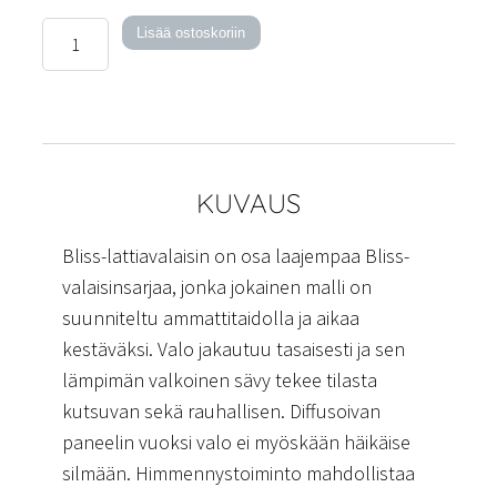
Bliss-
Lisää ostoskoriin
lattiavalaisin
määrä
KUVAUS
Bliss-lattiavalaisin on osa laajempaa Bliss-
valaisinsarjaa, jonka jokainen malli on
suunniteltu ammattitaidolla ja aikaa
kestäväksi. Valo jakautuu tasaisesti ja sen
lämpimän valkoinen sävy tekee tilasta
kutsuvan sekä rauhallisen. Diffusoivan
paneelin vuoksi valo ei myöskään häikäise
silmään. Himmennystoiminto mahdollistaa