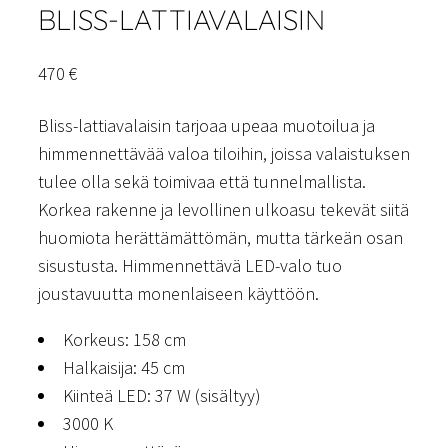
BLISS-LATTIAVALAISIN
470
€
Bliss-lattiavalaisin tarjoaa upeaa muotoilua ja
himmennettävää valoa tiloihin, joissa valaistuksen
tulee olla sekä toimivaa että tunnelmallista.
Korkea rakenne ja levollinen ulkoasu tekevät siitä
huomiota herättämättömän, mutta tärkeän osan
sisustusta. Himmennettävä LED-valo tuo
joustavuutta monenlaiseen käyttöön.
Korkeus: 158 cm
Halkaisija: 45 cm
Kiinteä LED: 37 W (sisältyy)
3000 K