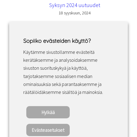
Syksyn 2024 uutuudet
18 syyskuun, 2024
Sopiiko evästeiden käyttö?
Käytämme sivustollamme evästeitä
Facebook
Instagram
LinkedIn
kerätäksemme ja analysoidaksemme
sivuston suorituskykyä ja käyttöä,
tarjotaksemme sosiaalisen median
Sopimusehdot
ominaisuuksia sekä parantaaksemme ja
räätälöidäksemme sisältöä ja mainoksia.
Tietosuojakäytäntö
Hylkää
Copyright ©2022 · Valaisin Grönlund
– All Rights Reserved
Evästeasetukset