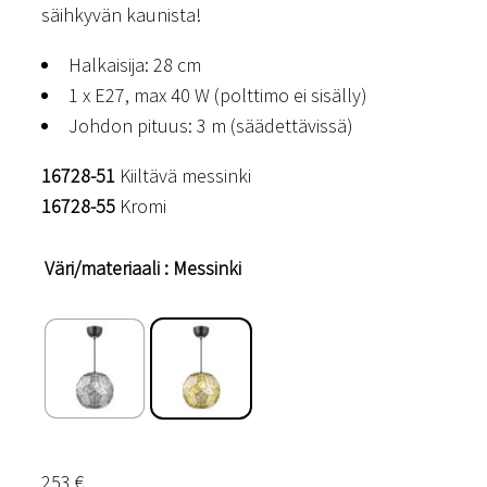
säihkyvän kaunista!
Halkaisija: 28 cm
1 x E27, max 40 W (polttimo ei sisälly)
Johdon pituus: 3 m (säädettävissä)
16728-51
Kiiltävä messinki
16728-55
Kromi
Väri/materiaali
: Messinki
253
€