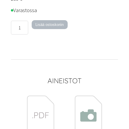
Varastossa
League-
Lisää ostoskoriin
kattovalaisin
määrä
AINEISTOT