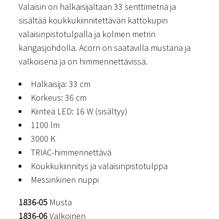
Valaisin on halkaisijaltaan 33 senttimetriä ja
sisältää koukkukiinnitettävän kattokupin
valaisinpistotulpalla ja kolmen metrin
kangasjohdolla. Acorn on saatavilla mustana ja
valkoisena ja on himmennettävissä.
Halkaisija: 33 cm
Korkeus: 36 cm
Kiinteä LED: 16 W (sisältyy)
1100 lm
3000 K
TRIAC-himmennettävä
Koukkukiinnitys ja valaisinpistotulppa
Messinkinen nuppi
1836-05
Musta
1836-06
Valkoinen