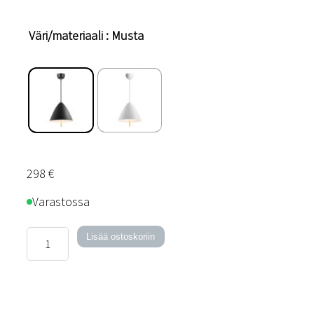
Väri/materiaali
: Musta
298
€
Varastossa
Acorn-
Lisää ostoskoriin
kattovalaisin
määrä