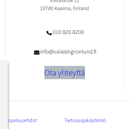
Voivalantie 22
20780 Kaarina, Finland
010 820 8200
info@valaisingronlund.fi
Ota yhteyttä
Sopimusehdot
Tietosuojakäytäntö