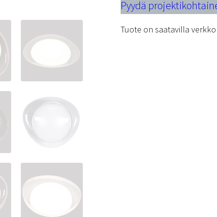
Pyydä projektikohtain
Tuote on saatavilla verk