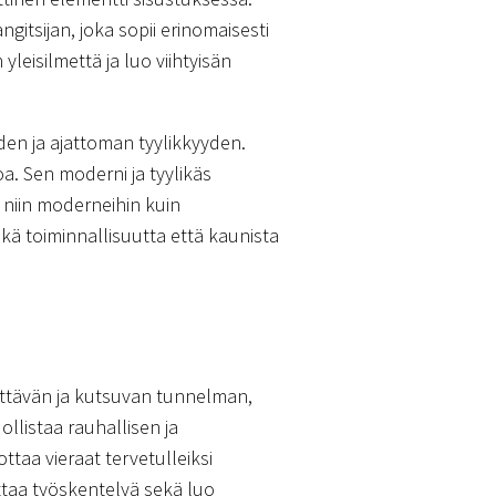
itsijan, joka sopii erinomaisesti
eisilmettä ja luo viihtyisän
yden ja ajattoman tyylikkyyden.
oa. Sen moderni ja tyylikäs
i niin moderneihin kuin
ekä toiminnallisuutta että kaunista
lyttävän ja kutsuvan tunnelman,
llistaa rauhallisen ja
ttaa vieraat tervetulleiksi
pottaa työskentelyä sekä luo