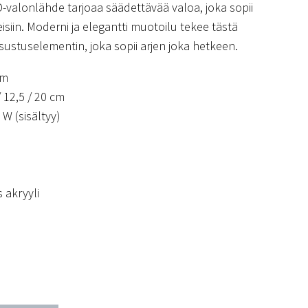
-valonlähde tarjoaa säädettävää valoa, joka sopii
peisiin. Moderni ja elegantti muotoilu tekee tästä
isustuselementin, joka sopii arjen joka hetkeen.
cm
 12,5 / 20 cm
 W (sisältyy)
 akryyli