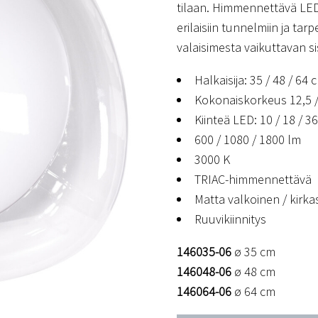
tilaan. Himmennettävä LED
erilaisiin tunnelmiin ja tar
valaisimesta vaikuttavan s
Halkaisija: 35 / 48 / 64 
Kokonaiskorkeus 12,5 /
Kiinteä LED: 10 / 18 / 36
600 / 1080 / 1800 lm
3000 K
TRIAC-himmennettävä
Matta valkoinen / kirkas
Ruuvikiinnitys
146035-06
ø 35 cm
146048-06
ø 48 cm
146064-06
ø 64 cm