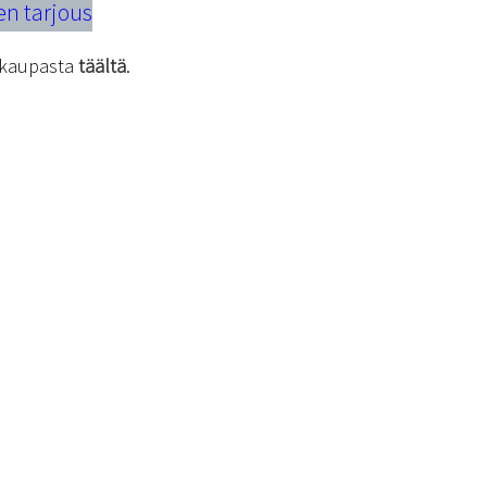
en tarjous
kokaupasta
täältä
.