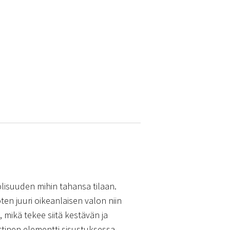
olisuuden mihin tahansa tilaan.
n juuri oikeanlaisen valon niin
 mikä tekee siitä kestävän ja
ttinen elementti sisustuksessa.