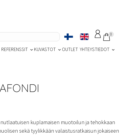
0
REFERENSSIT
KUVASTOT
OUTLET
YHTEYSTIEDOT
LAFONDI
 ainutlaatuisen kuplamaisen muotoilun ja tehokkaan
uolisen sekä tyylikkään valaistusratkaisun jokaiseen