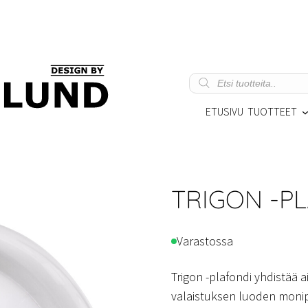
Products
search
ETUSIVU
TUOTTEET
TRIGON -P
Varastossa
Trigon -plafondi yhdistää
valaistuksen luoden monip