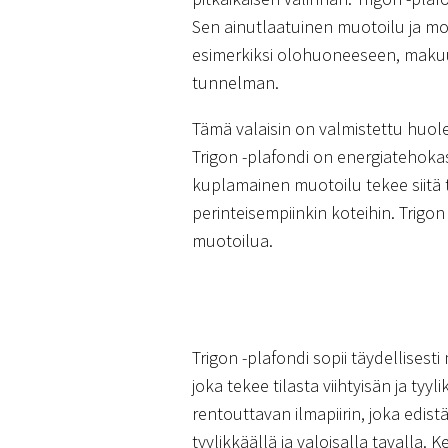
Sen ainutlaatuinen muotoilu ja mod
esimerkiksi olohuoneeseen, makuuh
tunnelman.
Tämä valaisin on valmistettu huolel
Trigon -plafondi on energiatehokas
kuplamainen muotoilu tekee siitä t
perinteisempiinkin koteihin. Trigon
muotoilua.
Trigon -plafondi sopii täydellises
joka tekee tilasta viihtyisän ja t
rentouttavan ilmapiirin, joka edist
tyylikkäällä ja valoisalla tavalla. 