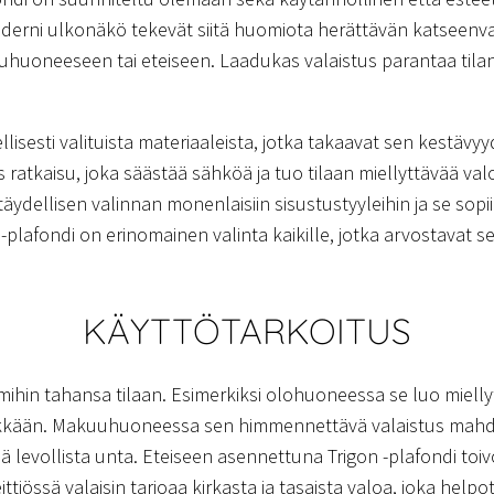
erni ulkonäkö tekevät siitä huomiota herättävän katseenvang
uoneeseen tai eteiseen. Laadukas valaistus parantaa tilan yl
lisesti valituista materiaaleista, jotka takaavat sen kestävy
 ratkaisu, joka säästää sähköä ja tuo tilaan miellyttävää val
äydellisen valinnan monenlaisiin sisustustyyleihin ja se sopi
 -plafondi on erinomainen valinta kaikille, jotka arvostavat s
KÄYTTÖTARKOITUS
ti mihin tahansa tilaan. Esimerkiksi olohuoneessa se luo miel
yylikkään. Makuuhuoneessa sen himmennettävä valaistus mahdo
ää levollista unta. Eteiseen asennettuna Trigon -plafondi toivo
Keittiössä valaisin tarjoaa kirkasta ja tasaista valoa, joka hel