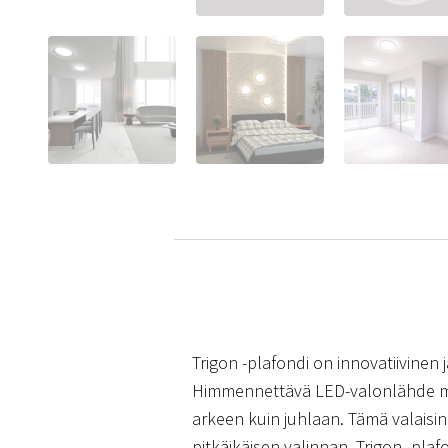
Trigon -plafondi on innovatiivinen
Himmennettävä LED-valonlähde mah
arkeen kuin juhlaan. Tämä valaisin 
pitkäikäisen valinnan. Trigon -pla