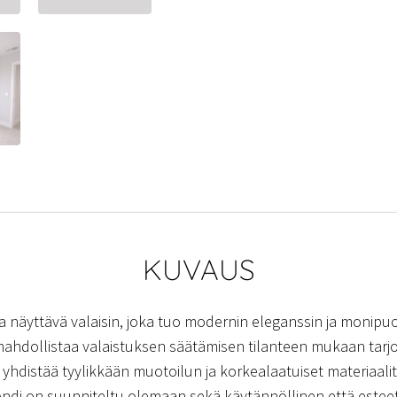
KUVAUS
 ja näyttävä valaisin, joka tuo modernin eleganssin ja monipu
dollistaa valaistuksen säätämisen tilanteen mukaan tarjote
yhdistää tyylikkään muotoilun ja korkealaatuiset materiaalit,
fondi on suunniteltu olemaan sekä käytännöllinen että estee