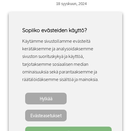
18 syyskuun, 2024
Sopiiko evästeiden käyttö?
Käytämme sivustollamme evästeitä
Facebook
Instagram
LinkedIn
kerätäksemme ja analysoidaksemme
sivuston suorituskykyä ja käyttöä,
tarjotaksemme sosiaalisen median
Sopimusehdot
ominaisuuksia sekä parantaaksemme ja
räätälöidäksemme sisältöä ja mainoksia.
Tietosuojakäytäntö
Hylkää
Copyright ©2022 · Valaisin Grönlund – All
Rights Reserved
Evästeasetukset