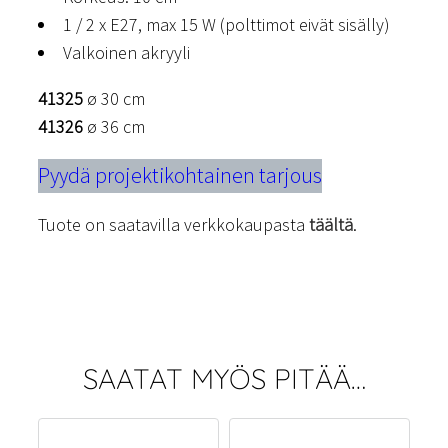
1 / 2 x E27, max 15 W (polttimot eivät sisälly)
Valkoinen akryyli
41325
ø 30 cm
41326
ø 36 cm
Pyydä projektikohtainen tarjous
Tuote on saatavilla verkkokaupasta
täältä
.
SAATAT MYÖS PITÄÄ…