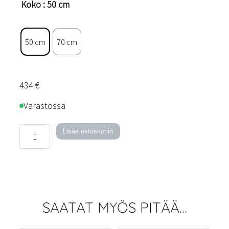
Koko
: 50 cm
50 cm
70 cm
434
€
Varastossa
Flyer-
Lisää ostoskoriin
kattovalaisin
määrä
SAATAT MYÖS PITÄÄ…