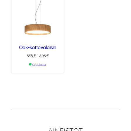
Oak-kattovalaisin
Hintaluokka:
585
€
–
895
€
585 €
Varastossa
–
895 €
AINEISTOT