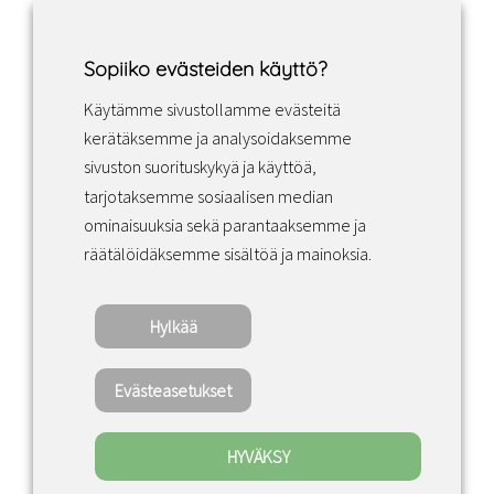
Sopiiko evästeiden käyttö?
Käytämme sivustollamme evästeitä
Facebook
Instagram
LinkedIn
kerätäksemme ja analysoidaksemme
sivuston suorituskykyä ja käyttöä,
tarjotaksemme sosiaalisen median
Sopimusehdot
ominaisuuksia sekä parantaaksemme ja
räätälöidäksemme sisältöä ja mainoksia.
Tietosuojakäytäntö
Hylkää
Copyright ©2022 · Valaisin Grönlund
– All Rights Reserved
Evästeasetukset
HYVÄKSY