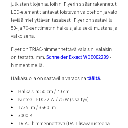
julkisten tilojen auloihin. Flyerin sisäänrakennetut
LED-elementit antavat loistavan valotehon ja valo
leviää miellyttävän tasaisesti. Flyer on saatavilla
50- ja 70-senttimetrin halkaisijalla sekä mustana ja
valkoisena.
Flyer on TRIAC-himmennettävä valaisin. Valaisin
on testattu mm.
Schneider Exxact WDE002299
-
himmentimellä.
Häikäisuojia on saatavilla varaosina
täältä
.
Halkaisija: 50 cm / 70 cm
Kiinteä LED: 32 W / 75 W (sisältyy)
1735 lm / 3660 lm
3000 K
TRIAC-himmennettävä (DALI lisävarusteena