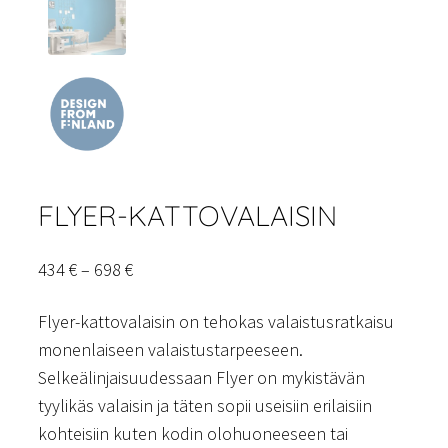
FLYER-KATTOVALAISIN
Hintaluokka:
434
€
–
698
€
434 €
Flyer-kattovalaisin on tehokas valaistusratkaisu
–
monenlaiseen valaistustarpeeseen.
698 €
Selkeälinjaisuudessaan Flyer on mykistävän
tyylikäs valaisin ja täten sopii useisiin erilaisiin
kohteisiin kuten kodin olohuoneeseen tai