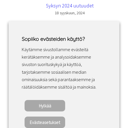
Syksyn 2024 uutuudet
18 syyskuun, 2024
Sopiiko evästeiden käyttö?
Käytämme sivustollamme evästeitä
Facebook
Instagram
LinkedIn
kerätäksemme ja analysoidaksemme
sivuston suorituskykyä ja käyttöä,
tarjotaksemme sosiaalisen median
Sopimusehdot
ominaisuuksia sekä parantaaksemme ja
räätälöidäksemme sisältöä ja mainoksia.
Tietosuojakäytäntö
Hylkää
Copyright ©2022 · Valaisin Grönlund
– All Rights Reserved
Evästeasetukset