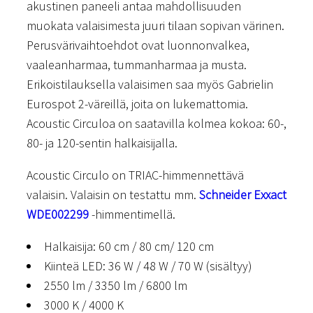
akustinen paneeli antaa mahdollisuuden
muokata valaisimesta juuri tilaan sopivan värinen.
Perusvärivaihtoehdot ovat luonnonvalkea,
vaaleanharmaa, tummanharmaa ja musta.
Erikoistilauksella valaisimen saa myös Gabrielin
Eurospot 2-väreillä, joita on lukemattomia.
Acoustic Circuloa on saatavilla kolmea kokoa: 60-,
80- ja 120-sentin halkaisijalla.
Acoustic Circulo on TRIAC-himmennettävä
valaisin. Valaisin on testattu mm.
Schneider Exxact
WDE002299
-himmentimellä.
Halkaisija: 60 cm / 80 cm/ 120 cm
Kiinteä LED: 36 W / 48 W / 70 W (sisältyy)
2550 lm / 3350 lm / 6800 lm
3000 K / 4000 K