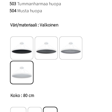
503
Tummanharmaa huopa
504
Musta huopa
Väri/materiaali
: Valkoinen
Koko
: 80 cm