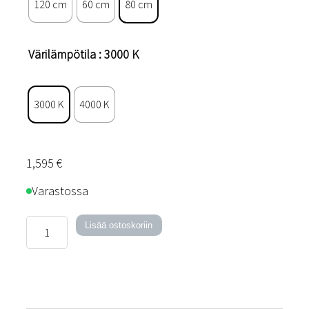
120 cm
60 cm
80 cm
Värilämpötila
: 3000 K
3000 K
4000 K
1,595
€
Varastossa
Acoustic
Lisää ostoskoriin
Circulo
-
kattovalaisin
määrä