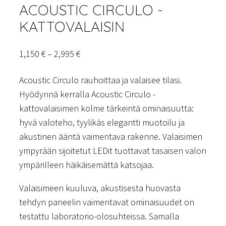
ACOUSTIC CIRCULO -
KATTOVALAISIN
Hintaluokka:
1,150
€
–
2,995
€
1,150 €
Acoustic Circulo rauhoittaa ja valaisee tilasi.
–
Hyödynnä kerralla Acoustic Circulo -
2,995 €
kattovalaisimen kolme tärkeintä ominaisuutta:
hyvä valoteho, tyylikäs elegantti muotoilu ja
akustinen ääntä vaimentava rakenne. Valaisimen
ympyrään sijoitetut LEDit tuottavat tasaisen valon
ympärilleen häikäisemättä katsojaa.
Valaisimeen kuuluva, akustisesta huovasta
tehdyn paneelin vaimentavat ominaisuudet on
testattu laboratorio-olosuhteissa. Samalla